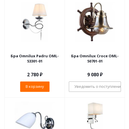
Бра Omnilux Padru OML-
Бра Omnilux Croce OML-
53301-01
50701-01
2 780
₽
9 080
₽
В корзину
Уведомить о поступлении