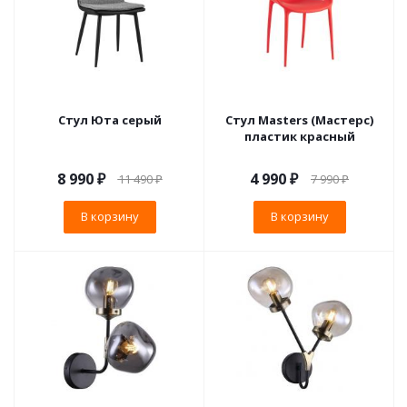
Стул Юта серый
Стул Masters (Мастерс)
пластик красный
8 990
₽
4 990
₽
11 490
₽
7 990
₽
В корзину
В корзину