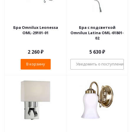
Бра Omnilux Leonessa
Бра с подсветкой
OML-29101-01
Omnilux Latina OML-61801-
02
2 260
₽
5 630
₽
В корзину
Уведомить о поступлении