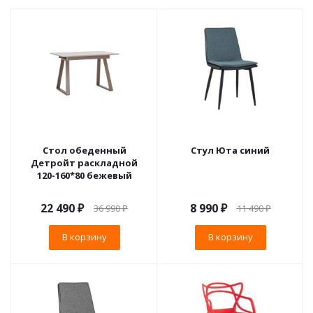
Стол обеденный
Стул Юта синий
Детройт раскладной
120-160*80 бежевый
22 490
₽
8 990
₽
36 990
₽
11 490
₽
В корзину
В корзину