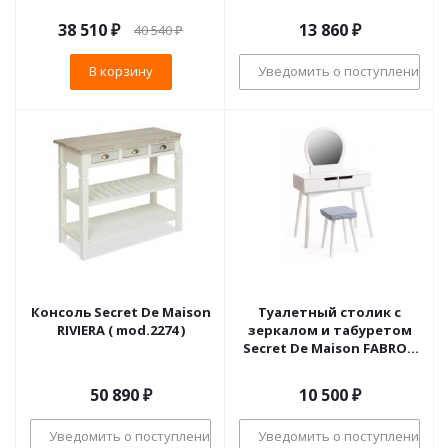
(mod. TT-DT003)
МДФ+Павловния,
38 510
₽
13 860
₽
40 540
₽
75*40*145, Белый (White)
В корзину
Уведомить о поступлении
Консоль Secret De Maison
Туалетный столик с
RIVIERA ( mod.2274 )
зеркалом и табуретом
Secret De Maison FABRON
(mod. TT-DT033)
МДФ+сосна, 80*40*130,5,
50 890
₽
10 500
₽
Белый (White)
Уведомить о поступлении
Уведомить о поступлении