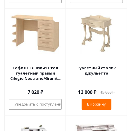
София СТЛ.098.41 Стол
Туалетный столик
туалетный правый
Джульетта
Cilegio Nostrano/Granite
Rose
7 020
₽
12 000
₽
15 000
₽
Уведомить о поступлении
В корзину