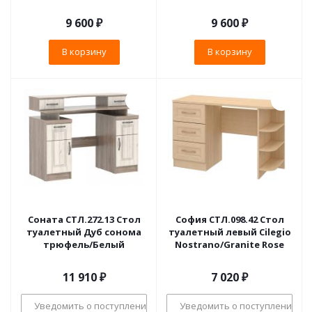
9 600
₽
9 600
₽
В корзину
В корзину
Соната СТЛ.272.13 Стол
София СТЛ.098.42 Стол
туалетный Дуб сонома
туалетный левый Cilegio
трюфель/Белый
Nostrano/Granite Rose
11 910
₽
7 020
₽
Уведомить о поступлении
Уведомить о поступлении