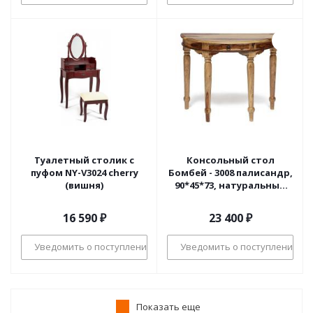
Туалетный столик с
Консольный стол
пуфом NY-V3024 cherry
Бомбей - 3008 палисандр,
(вишня)
90*45*73, натуральный
(natural)
16 590
₽
23 400
₽
Уведомить о поступлении
Уведомить о поступлении
Показать еще