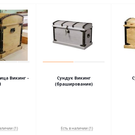
ица Викинг -
Сундук Викинг
С
1
(браширование)
аличии (1)
Есть в наличии (1)