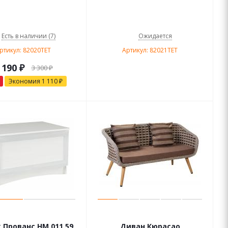
Есть в наличии (7)
Ожидается
ртикул: 82020TET
Артикул: 82021TET
 190
₽
3 300
₽
Экономия
1 110
₽
 Прованс НМ 011.59
Диван Кюрасао