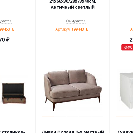
21х66х30/28х73х40см,
Античный светлый
дается
Ожидается
199453TET
Артикул: 199443TET
А
70
₽
2
-
34
%
х столиков-
Диван Окланд 2-х местный
Сундук