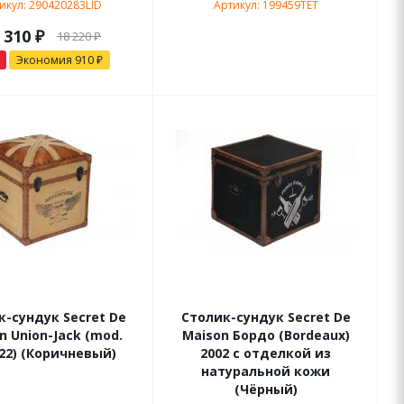
икул: 290420283LID
Артикул: 199459TET
 310
₽
18 220
₽
Экономия
910
₽
к-сундук Secret De
Столик-сундук Secret De
n Union-Jack (mod.
Maison Бордо (Bordeaux)
22) (Коричневый)
2002 с отделкой из
натуральной кожи
(Чёрный)