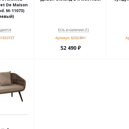
et De Maison
d. М-11073)
невый)
дается
Есть в наличии (1)
81833TET
Артикул: 82024RH
А
52 490
₽