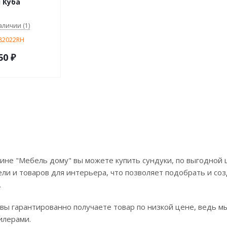
 Куба
аличии (1)
 82022RH
50
₽
ине "Мебель дому" вы можете купить сундуки, по выгодной 
ли и товаров для интерьера, что позволяет подобрать и соз
.
 вы гарантированно получаете товар по низкой цене, ведь м
илерами.