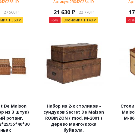
0420285LID
Артикул: 290420284LID
Арт
21 630
₽
17
27 560
₽
22 770
₽
омия
1 380
₽
-
5
%
Экономия
1 140
₽
-
5
%
t De Maison
Набор из 2-х столиков -
Столи
р из 3 штук)
сундуков Secret De Maison
Maiso
й ротанг,
ROBINZON ( mod. M-2001 )
М-86
2*25/55*40*30
дерево манго/кожа
оньяк
буйвола,