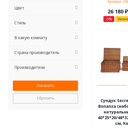
Артикул: 29
Цвет
26 180
₽
-
5
%
Экон
Стиль
В какую комнату
Страна производитель
Производители
Сбросить
Сундук Secre
Bonanza (набо
натуральны
40*25*20/48*3
см, К