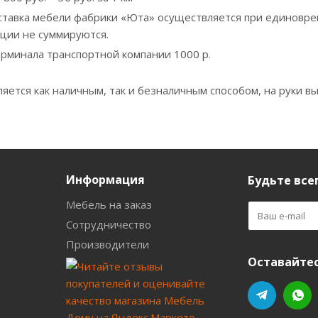
ставка мебели фабрики «Юта» осуществляется при единовре
кции не суммируются.
ерминала транспортной компании 1000 р.
яется как наличным, так и безналичным способом, на руки вы
Информация
Будьте всег
Мебель на заказ
Сотрудничество
Производители
Оставайтес