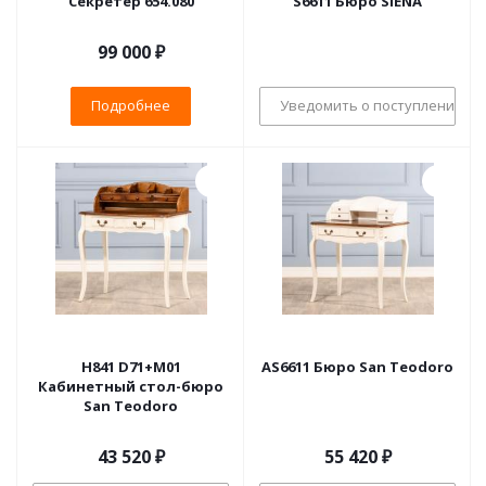
Секретер 654.080
S6611 Бюро SIENA
99 000 ₽
Подробнее
Уведомить о поступлении
H841 D71+M01
AS6611 Бюро San Teodoro
Кабинетный стол-бюро
San Teodoro
43 520
₽
55 420
₽