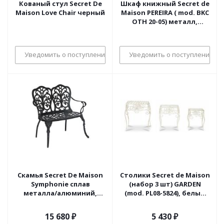
Кованый стул Secret De
Шкаф книжный Secret de
Maison Love Chair черный
Maison PEREIRA ( mod. BKC
OTH 20-05) металл,
115*35*196 см, античная
медь
Уведомить о поступлении
Уведомить о поступлении
Скамья Secret De Maison
Столики Secret de Maison
Symphonie сплав
(набор 3 шт) GARDEN
металла/алюминий,
(mod. PL08-5824), белый
95х56х92см, черный
антик (antique white)
(поставляется только по
15 680
₽
5 430
₽
4 шт)