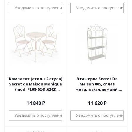
Уведомить о поступлении
Уведомить о поступлении
Комплект (стол + 2 стула)
Этажерка Secret De
Secret de Maison Monique
Maison 005, сплав
(mod. PL08-6241.6242)
металла/аллюмиий,
металл, стол:62*73, стул:
65х26х132см, butter white
48*40*93, Античный
14 840
₽
11 620
₽
белый (Antique White)
Уведомить о поступлении
Уведомить о поступлении