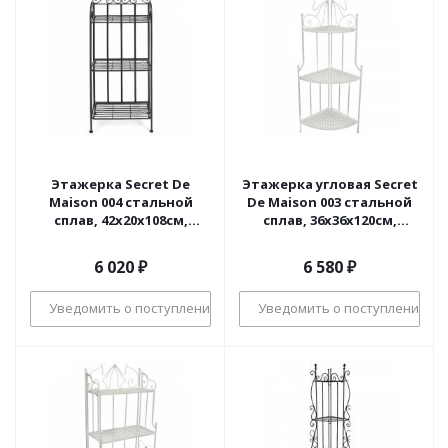
Этажерка Secret De
Этажерка угловая Secret
Maison 004 стальной
De Maison 003 стальной
сплав, 42х20х108см,
сплав, 36х36х120см,
черный (поставляется
butter white
только по 4 шт)
6 020
₽
6 580
₽
Уведомить о поступлении
Уведомить о поступлении