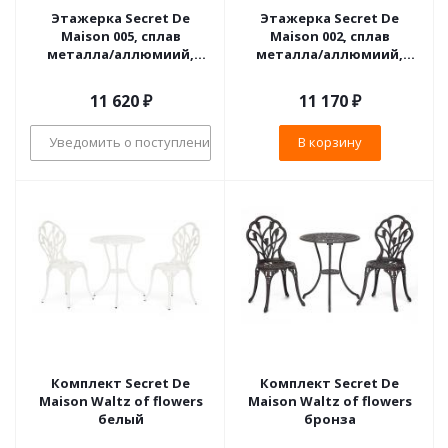
Этажерка Secret De
Этажерка Secret De
Maison 005, сплав
Maison 002, сплав
металла/аллюмиий,
металла/аллюмиий,
65х26х132см, черный
59х30х118см, черный
11 620
₽
11 170
₽
Уведомить о поступлении
В корзину
Комплект Secret De
Комплект Secret De
Maison Waltz of flowers
Maison Waltz of flowers
белый
бронза