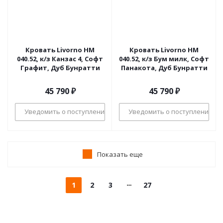
Кровать Livorno НМ
Кровать Livorno НМ
040.52, к/з Канзас 4, Софт
040.52, к/з Бум милк, Софт
Графит, Дуб Бунратти
Панакота, Дуб Бунратти
45 790
₽
45 790
₽
Уведомить о поступлении
Уведомить о поступлении
Показать еще
1
2
3
27