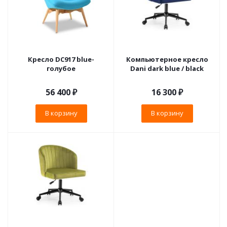
Кресло DC917 blue-
Компьютерное кресло
голубое
Dani dark blue / black
56 400
₽
16 300
₽
В корзину
В корзину