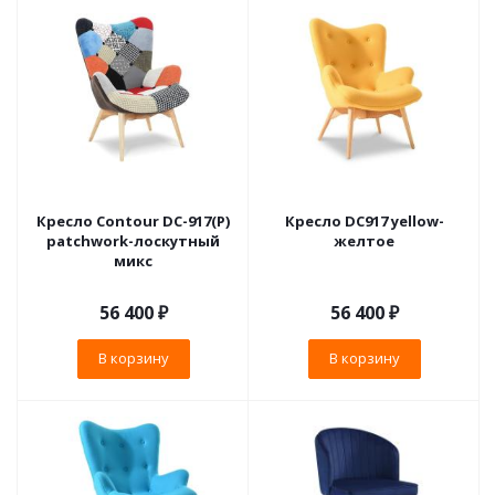
Кресло Contour DС-917(P)
Кресло DC917 yellow-
patchwork-лоскутный
желтое
микс
56 400
₽
56 400
₽
В корзину
В корзину